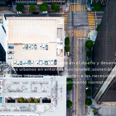
Urbanismo
e Urbanismo, nos especializamos en el diseño y desarro
spacios urbanos en entornos funcionales, sostenibles
soluciones integrales que se adapten a las necesidade
garantizando siempre el cumplimiento normativo.