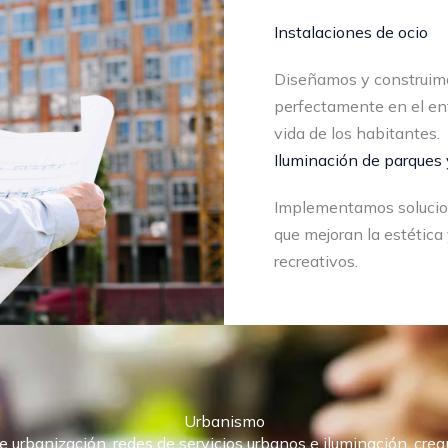
Instalaciones de ocio
Diseñamos y construimo
perfectamente en el en
vida de los habitantes.
Iluminación de parques 
Implementamos solucion
que mejoran la estética
recreativos.
Urbanismo
 urbanización, redes de servicios urbanos e iluminación, cre