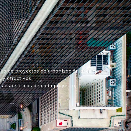
llo de proyectos de urbanización que
 y atractivos.
s específicas de cada proyecto,