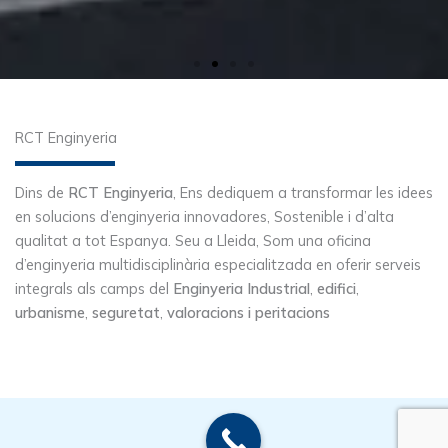
URBANITZACIÓ AMB XARXES DE
RCT Enginyeria
SUBMINISTRAMENT I SERVEIS
ESSENCIALS
Dins de
RCT Enginyeria
, Ens dediquem a transformar les idees
en solucions d’enginyeria innovadores, Sostenible i d’alta
Solucions completes i de baixa tensió, agua, gas, Sistemes de
telecomunicacions i incendis.
qualitat a tot Espanya. Seu a Lleida, Som una oficina
d’enginyeria multidisciplinària especialitzada en oferir serveis
integrals als camps del
Enginyeria Industrial
,
edifici
,
Veure més
urbanisme
,
seguretat
,
valoracions i peritacions